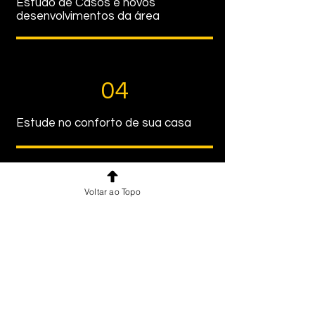
Estudo de Casos e novos
desenvolvimentos da área
04
Estude no conforto de sua casa
Voltar ao Topo
05
Experiência de aprendizado a
distância/EAD