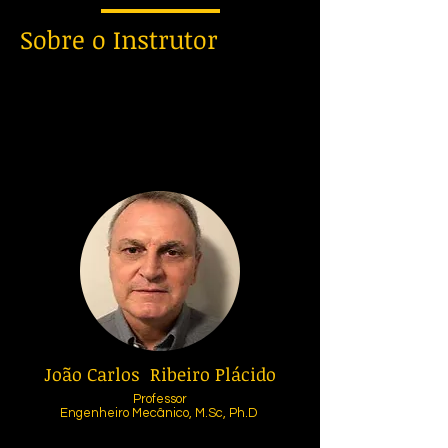
Sobre o Instrutor
João Carlos Ribeiro Plácido
Professor
Engenheiro Mecânico, M.Sc, Ph.D