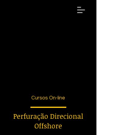
Instituto
ECO
Naval &
Offshore
DESENVOLVIMENTO
PROFISSIONAL
Cursos On-line
Perfuração Direcional
Offshore